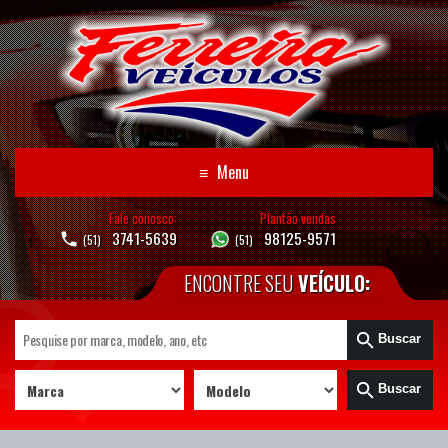
≡
Menu
Fale conosco:
Plantão vendas
3741-5639
98125-9571
(51)
(51)
ENCONTRE SEU
VEÍCULO:
Buscar
Buscar